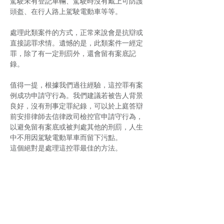
駕駛未有登記車輛、駕駛時沒有戴上可防護
頭盔、在行人路上駕駛電動車等等。
處理此類案件的方式，正常來說會是抗辯或
直接認罪求情。遺憾的是，此類案件一經定
罪，除了有一定刑罰外，還會留有案底記
錄。
值得一提，根據我們過往經驗，這控罪有案
例成功申請守行為。我們建議若被告人背景
良好，沒有刑事定罪紀錄，可以於上庭答辯
前安排律師去信律政司檢控官申請守行為，
以避免留有案底或被判處其他的刑罰，人生
中不用因駕駛電動單車而留下污點。
這個絕對是處理這控罪最佳的方法。
如有任何需要的話，請隨時WhatsApp或致
電給我們聯絡。
Article from:
使用電動車的危機及處理方
法！電動車相關案例及判刑 – 24 Legal
Service