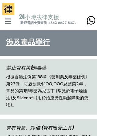
24小時法律支
援
歡迎電話免費查詢 +852 5527 8301
涉及毒品罪行
禁止管有第1部毒藥
根據香港法例第138章《藥劑業及毒藥條例》
第23條，可處罰款$100,000及監禁2年，
常見的第1部毒藥為尼古丁 (常見於電子煙煙
油)及Sildenafil (用於治療男性勃起障礙的藥
物)。
管有管筒、設備 (管有吸食工具)