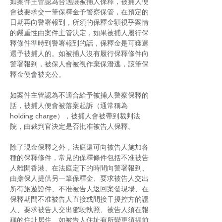
如案件主管認為合適讓被捕人保釋，被捕人便
會被要求交一筆保釋金予警察保管，在預定的
日期再向警署報到，所須的保釋金額視乎案情
的嚴重性由案件主管決定，如果被捕人履行保
釋條件準時到警署報到的話，保釋金是可獲退
還予被捕人的。如被捕人沒有履行保釋條件向
警署報到，被保人會被視作棄保潛逃，該筆保
釋金便會被充公。
如案件主管認為不適合給予被捕人警察保釋的
話，被捕人便會被落案起訴（通常稱為
holding charge），被捕人會被帶到裁判法
院，由裁判官決定是否批准被告人保釋。
除了現金保釋之外，法庭還可向被告人施加各
種的保釋條件，常見的保釋條件包括不准被告
人離開香港、在法庭定下的時間向警署報到、
由擔保人提供另一筆保釋金、要求被告人交出
所有旅遊證件、不准被告人返回案發現場、在
保釋期間不准被告人直接或間接干擾控方的證
人、要求被告人交出駕駛執照、被告人須在報
稱的住址居住、如被告人住址有所變更須提前