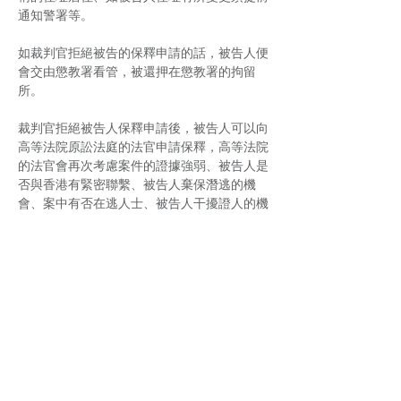
通知警署等。
如裁判官拒絕被告的保釋申請的話，被告人便
會交由懲教署看管，被還押在懲教署的拘留
所。
裁判官拒絕被告人保釋申請後，被告人可以向
高等法院原訟法庭的法官申請保釋，高等法院
的法官會再次考慮案件的證據強弱、被告人是
否與香港有緊密聯繫、被告人棄保潛逃的機
會、案中有否在逃人士、被告人干擾證人的機
會等因素，決定是否批准讓被告人保釋，如高
等法院保釋申請再被拒絕的話，被告人便須一
直被還押，直至案件最終判決為止。
被執法部門拘捕的被捕人可聘請律師到警署，
盡早了解案情，與案件主管商討給予被捕人警
察保釋，或到裁判法院為被告人申請法庭保
釋，甚至高等法院保釋。
Refer Page from:
如何最快申請保釋？專業