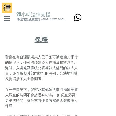
24小時法律支
援
歡迎電話免費查詢 +852 5527 8301
​保釋
警察在有合理懷疑某人已干犯可被逮捕的罪行
的情況下，便可將該嫌疑人拘捕及扣留調查。
海關、入境處及廉政公署等執法部門的執法人
員，亦可按照其部門執行的法例，合法地拘捕
及拘留涉案人士作調查。
在一般情況下，警察及其他執法部門扣留被捕
人調查的時間不會超過48小時，如調查需要
更長的時間，案件主管便會考慮是否讓被捕人
保釋。