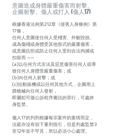
意圖造成身體嚴重傷害而射擊、
企圖射擊、傷人或打人 (傷人17)
根據香港法例第212章《侵害人身條例》第
17條，
任何人意圖使任何人受殘害、外貌毀損、
成為傷殘或身體受其他形式的嚴重傷害，
或意圖抗拒或防止任何人受到合法拘捕或
扣留而 ——
(a)以任何方式非法及惡意傷害任何人或導
致任何人身體受嚴重傷害；或
(b)向任何人射擊；或
(c)拉動扳機或以任何其他方式，企圖用上
膛槍械向任何人發射，
即屬犯可循公訴程序審訊的罪行，可處終
身監禁。
傷人17的判刑根據每宗案件的案情而定，
法庭亦沒有頒下量刑指引，但是判處監禁3
至12年並不罕見，所以必須小心處理。