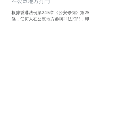
在公眾地方打鬥
根據香港法例第245章《公安條例》第25
條，任何人在公眾地方參與非法打鬥，即
屬犯罪，一經循簡易程序定罪，可處第2級
罰款及監禁12個月。
如果參與打鬥的人士的傷勢不算嚴重的
話，我們的刑事律師可代為向律政司要求
考慮以其他方法處理案件，例如簽保守行
為，這樣便可避免留有刑事案底。
對所看管兒童或少年人虐待或忽
略 (虐兒)
根據香港法例第212章《侵害人身條例》第
27條，
(1)任何超過16歲而對不足該年歲的任何兒
童或少年人負有管養、看管或照顧責任的
人，如故意襲擊、虐待、忽略、拋棄或遺