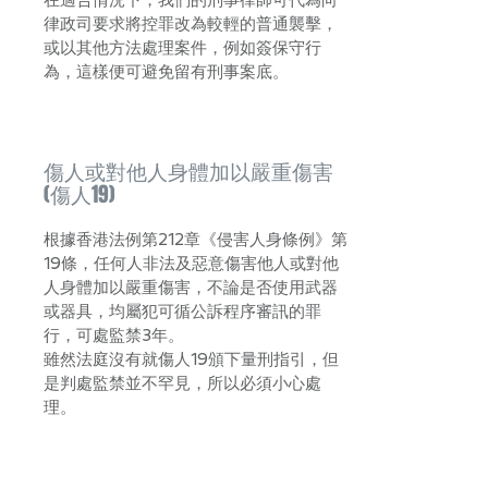
在適合情況下，我們的刑事律師可代為向
律政司要求將控罪改為較輕的普通襲擊，
或以其他方法處理案件，例如簽保守行
為，這樣便可避免留有刑事案底。
傷人或對他人身體加以嚴重傷害
(傷人19)
根據香港法例第212章《侵害人身條例》第
19條，任何人非法及惡意傷害他人或對他
人身體加以嚴重傷害，不論是否使用武器
或器具，均屬犯可循公訴程序審訊的罪
行，可處監禁3年。
雖然法庭沒有就傷人19頒下量刑指引，但
是判處監禁並不罕見，所以必須小心處
理。