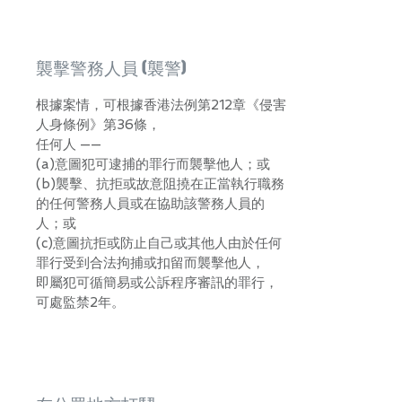
襲擊警務人員 (襲警)
根據案情，可根據香港法例第212章《侵害
人身條例》第36條，
任何人 ——
(a)意圖犯可逮捕的罪行而襲擊他人；或
(b)襲擊、抗拒或故意阻撓在正當執行職務
的任何警務人員或在協助該警務人員的
人；或
(c)意圖抗拒或防止自己或其他人由於任何
罪行受到合法拘捕或扣留而襲擊他人，
即屬犯可循簡易或公訴程序審訊的罪行，
可處監禁2年。