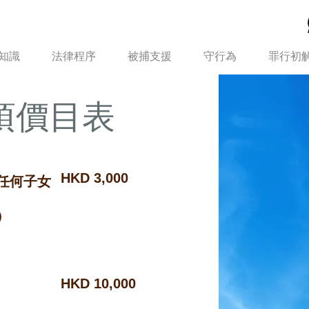
知識
法律程序
被捕支援
守行為
罪行初
項價目表
任何子女
HKD 3,000
）
​HKD 10,000