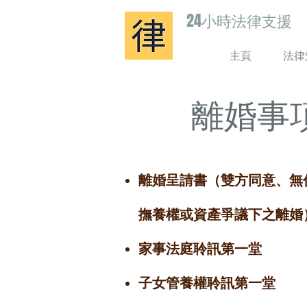
24小時法律支
援
主頁
法律
離婚事
離婚呈請書（雙方同意、無
撫養權或資產爭議下之離婚
家事法庭聆訊第一堂
子女管養權聆訊第一堂