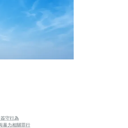
自簽守行為
與暴力相關罪行