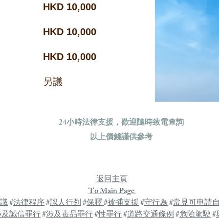
​HKD 10,000
​HKD 10,000
​HKD 10,000
另議
24小時法律支援，歡迎隨時致電查詢
以上價錢謹供參考
Reference from: 離婚事項價目表 – 24 Legal Service
返回主頁
To Main Page
識
#
法律程序
#
認人行列
#
保釋
#
被捕支援
#
守行為
#
常見可申請
涉及誠信罪行
#
涉及毒品罪行
#
性罪行
#
道路交通條例
#
危險駕駛
#