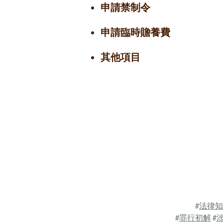
申請禁制令
申請臨時贍養費
其他項目
#
法律知
#
罪行初解
#